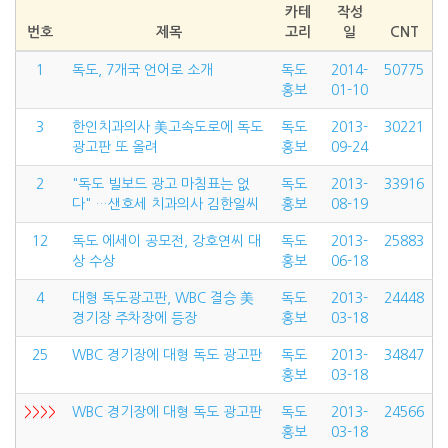
카테
작성
번호
제목
고리
일
CNT
1
독도, 7개국 언어로 소개
독도
2014-
50775
홍보
01-10
3
한인치과의사 美고속도로에 독도
독도
2013-
30221
광고판 또 올려
홍보
09-24
2
"독도 빌보드 광고 마침표는 없
독도
2013-
33916
다" …샌호세 치과의사 김한일씨
홍보
08-19
12
독도 에세이 공모전, 강호연씨 대
독도
2013-
25883
상 수상
홍보
06-18
4
대형 독도광고판, WBC 결승 美
독도
2013-
24448
경기장 주차장에 등장
홍보
03-18
25
WBC 경기장에 대형 독도 광고판
독도
2013-
34847
홍보
03-18
>>>>
WBC 경기장에 대형 독도 광고판
독도
2013-
24566
홍보
03-18