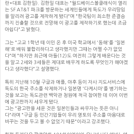
란*대표 김한일). 김한일 대표는 "월드베이스볼클래식이 열리
는 SF AT&T 파크를 방문하는 세계인들에게 독도가 우리땅임
을 알리려 광고를 제작하게 됐다"며 "한국팀이 최소한 준결승
까지 진출할 것으로 전망해 이 광고를 제작하기로 했는데 조금 
아쉽다"고 밝혔다.

그는 "고교 1학년 때 이민 온 후 미국 학교에서 '동해'를 '일본
해'로 배워 불합리하다고 생각했지만 그때는 어쩔 수가 없었
다"며 "하지만 최근에 아들(12)도 여전히 그렇게 배운다는 것
을 알고 2세와 3세들은 제대로 배우게 하도록 무엇인가 해야겠
다고 생각했다"고 설명했다.

특히 지난해 10월 구글과 애플, 야후 등이 자사 지도서비스에 
독도의 한국 주소를 삭제하거나 일본명 '다케시마'를 병기하는 
것을 보고는 독도관련 백악관 청원에 적극 참여한 데 이어 이번
에 광고판까지 세우게 됐다.

그는 "광고판을 세운 것은 일본인들과 싸우자는 뜻은 아니
다"라며 "구글 등 민간기업들이 우리 영토의 주소를 마음대로 
바꾸는 것을 두고 볼 수 없었기 때문"이라고 강조했다.
