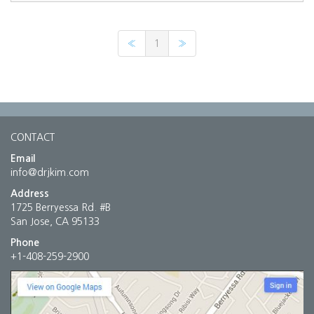
«
1
»
CONTACT
Email
info@drjkim.com
Address
1725 Berryessa Rd. #B
San Jose, CA 95133
Phone
+1-408-259-2900