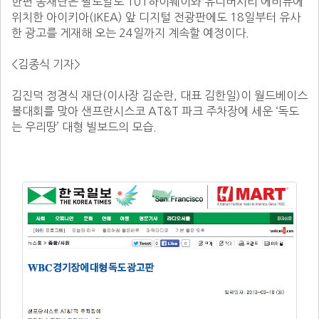
한편 동재단은 팔로알토 101하이웨이와 유니버시티 에비뉴에 
위치한 아이키아(IKEA) 앞 디지털 전광판에도 18일부터 유사
한 광고를 게재해 오는 24일까지 계속할 예정이다.

<김종식 기자>

김진덕 정경식 재단(이사장 김순란, 대표 김한일)이 월드베이스
볼대회를 맞아 샌프란시스코 AT&T 파크 주차장에 세운 ‘독도
는 우리땅’ 대형 빌보드의 모습.
