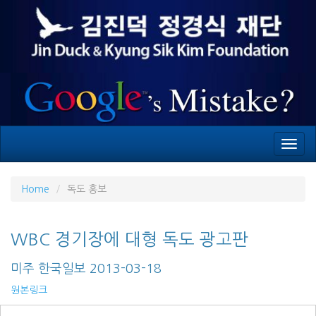
Toggl
navig
Home
독도 홍보
WBC 경기장에 대형 독도 광고판
미주 한국일보 2013-03-18
원본링크